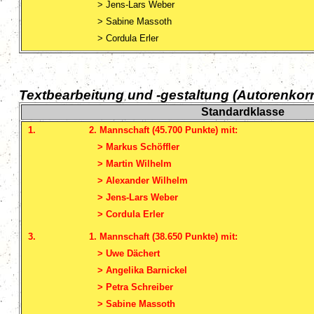
>
Jens-Lars Weber
> Sabine Massoth
> Cordula Erler
Textbearbeitung und -gestaltung (Autorenkorr
Standardklasse
1.
2. Mannschaft (45.700 Punkte) mit:
> Markus Schöffler
> Martin Wilhelm
> Alexander Wilhelm
> Jens-Lars Weber
> Cordula Erler
3.
1. Mannschaft (38.650 Punkte) mit:
> Uwe Dächert
> Angelika Barnickel
> Petra Schreiber
> Sabine Massoth