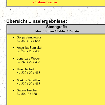
> Sabine Fischer
Übersicht Einzelergebnisse:
Stenografie
Min. / Silben / Fehler / Punkte
Sonja Samulowitz
5 / 350 / 17 / 683
Angelika Barnickel
5 / 240 / 20 / 460
Jens-Lars Weber
5 / 240 / 22 / 458
Uwe Dächert
4 / 220 / 22 / 418
Markus Schöffler
4 / 220 / 22 / 418
Sabine Fischer
3 / 80 / 2 / 158