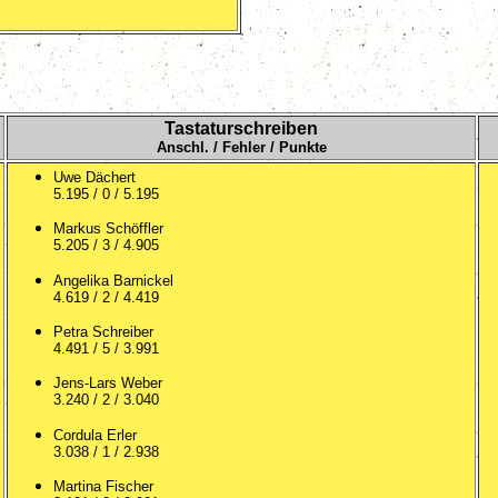
Tastaturschreiben
Anschl. / Fehler / Punkte
Uwe Dächert
5.195 / 0 / 5.195
Markus Schöffler
5.205 / 3 / 4.905
Angelika Barnickel
4.619 / 2 / 4.419
Petra Schreiber
4.491 / 5 / 3.991
Jens-Lars Weber
3.240 / 2 / 3.040
Cordula Erler
3.038 / 1 / 2.938
Martina Fischer