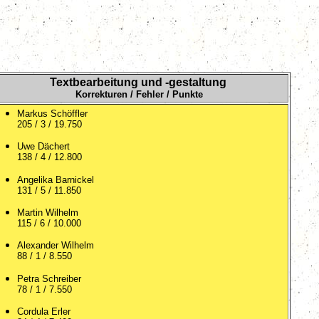
Textbearbeitung und -gestaltung
Korrekturen / Fehler / Punkte
Markus Schöffler
205 / 3 / 19.750
Uwe Dächert
138 / 4 / 12.800
Angelika Barnickel
131 / 5 / 11.850
Martin Wilhelm
115 / 6 / 10.000
Alexander Wilhelm
88 / 1 / 8.550
Petra Schreiber
78 / 1 / 7.550
Cordula Erler