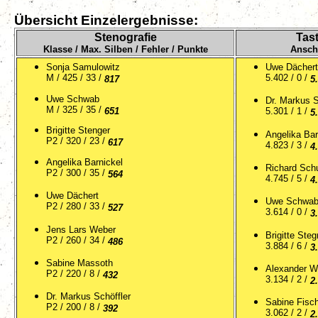
Übersicht Einzelergebnisse:
Stenografie
Tas
Klasse / Max. Silben / Fehler / Punkte
Anschl
Sonja Samulowitz
Uwe Dächert
M / 425 / 33 /
5.402 / 0 /
817
5
Uwe Schwab
Dr. Markus S
M / 325 / 35 /
651
5.301 / 1 /
5
Brigitte Stenger
Angelika Bar
P2 / 320 / 23 /
617
4.823 / 3 /
4
Angelika Barnickel
Richard Sch
P2 / 300 / 35 /
564
4.745 / 5 /
4
Uwe Dächert
Uwe Schwa
P2 / 280 / 33 /
527
3.614 / 0 /
3
Jens Lars Weber
Brigitte Steg
P2 / 260 / 34 /
486
3.884 / 6 /
3
Sabine Massoth
Alexander W
P2 / 220 / 8 /
432
3.134 / 2 /
2
Dr. Markus Schöffler
Sabine Fisc
P2 / 200 / 8 /
392
3.062 / 2 /
2