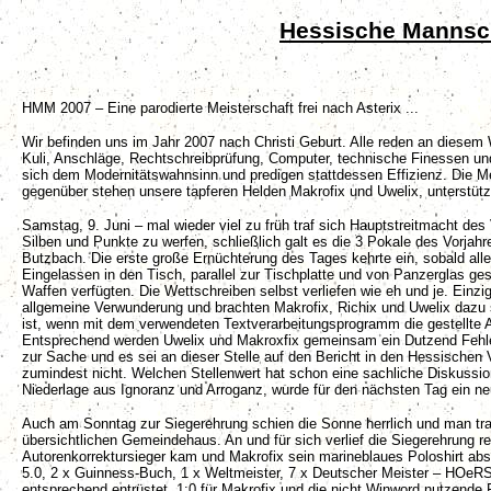
Hessische Mannsch
HMM 2007 – Eine parodierte Meisterschaft frei nach Asterix ...
Wir befinden uns im Jahr 2007 nach Christi Geburt. Alle reden an diesem
Kuli, Anschläge, Rechtschreibprüfung, Computer, technische Finessen und 
sich dem Modernitätswahnsinn und predigen stattdessen Effizienz. Die Me
gegenüber stehen unsere tapferen Helden Makrofix und Uwelix, unterstützt
Samstag, 9. Juni – mal wieder viel zu früh traf sich Hauptstreitmacht d
Silben und Punkte zu werfen, schließlich galt es die 3 Pokale des Vorjah
Butzbach. Die erste große Ernüchterung des Tages kehrte ein, sobald alle
Eingelassen in den Tisch, parallel zur Tischplatte und von Panzerglas ges
Waffen verfügten. Die Wettschreiben selbst verliefen wie eh und je. Einzig
allgemeine Verwunderung und brachten Makrofix, Richix und Uwelix dazu s
ist, wenn mit dem verwendeten Textverarbeitungsprogramm die gestellte Au
Entsprechend werden Uwelix und Makroxfix gemeinsam ein Dutzend Fehler b
zur Sache und es sei an dieser Stelle auf den Bericht in den Hessischen
zumindest nicht. Welchen Stellenwert hat schon eine sachliche Diskussio
Niederlage aus Ignoranz und Arroganz, wurde für den nächsten Tag ein ne
Auch am Sonntag zur Siegerehrung schien die Sonne herrlich und man traf
übersichtlichen Gemeindehaus. An und für sich verlief die Siegerehrung rec
Autorenkorrektursieger kam und Makrofix sein marineblaues Poloshirt abst
5.0, 2 x Guinness-Buch, 1 x Weltmeister, 7 x Deutscher Meister – HOeRST
entsprechend entrüstet. 1:0 für Makrofix und die nicht Winword nutzende