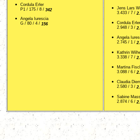
Cordula Erler
Jens Lars W
P1 / 175 / 8 /
342
3.433 / 7 /
2
Angela Iurescia
Cordula Erle
G / 80 / 4 /
156
2.948 / 3 /
2
Angela Iures
2.745 / 1 /
2
Kathrin Wilh
3.338 / 7 /
2
Martina Fisc
3.088 / 6 /
2
Claudia Die
2.580 / 3 /
2
Sabine Mass
2.874 / 6 /
2