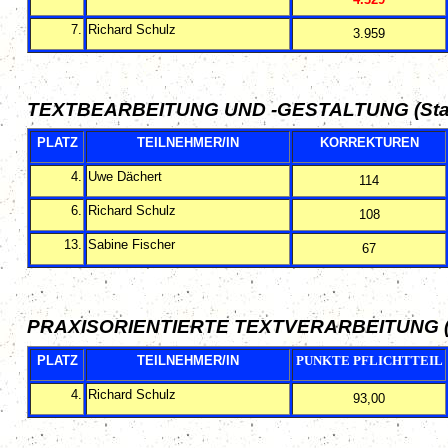
7.
Richard Schulz
3.959
TEXTBEARBEITUNG UND -GESTALTUNG (Stan
PLATZ
TEILNEHMER/IN
KORREKTUREN
4.
Uwe Dächert
114
6.
Richard Schulz
108
13.
Sabine Fischer
67
PRAXISORIENTIERTE TEXTVERARBEITUNG
PLATZ
TEILNEHMER/IN
PUNKTE PFLICHTTEIL
4.
Richard Schulz
93,00