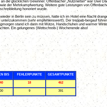
g an die glücklichen Gewinner. Offenbacher „Nutznießer“ war Uwe Däc
n sowie der Mehrkampfwertung. Weitere gute Leistungen von Offenbac
chreibleitung honoriert wurde.
ieder in Berlin sein zu müssen, hatte ich im Hotel eine Nacht drang
unterzukommen (sehr empfehlenswert!). Der treppab-bergauf führende
tagmorgen stand ich dann mit Mütze, Handschuhen und warmer Winter
achten. Ein gelungenes (Wettschreib-) Wochenende also!
EN BIS
FEHLERPUNKTE
GESAMTPUNKTE
40
18
462
00
9
391