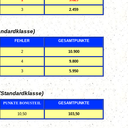
3
2.459
dardklasse)
FEHLER
GESAMTPUNKTE
2
10.900
4
9.800
3
5.950
(Standardklasse)
PUNKTE BONUSTEIL
GESAMTPUNKTE
10,50
103,50