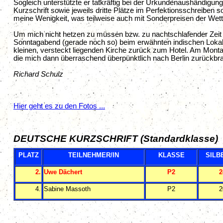
Sogleich unterstützte er tatkräftig bei der Urkundenaushändigun
Kurzschrift sowie jeweils dritte Plätze im Perfektionsschreibe
meine Wenigkeit, was teilweise auch mit Sonderpreisen der Wetts
Um mich nicht hetzen zu müssen bzw. zu nachtschlafender Zeit w
Sonntagabend (gerade noch so) beim erwähnten indischen Lokal 
kleinen, versteckt liegenden Kirche zurück zum Hotel. Am Mon
die mich dann überraschend überpünktlich nach Berlin zurückbr
Richard Schulz
Hier geht es zu den Fotos ...
DEUTSCHE KURZSCHRIFT (Standardklasse)
PLATZ
TEILNEHMER/IN
KLASSE
SILB
2.
Uwe Dächert
P2
2
4.
Sabine Massoth
P2
2