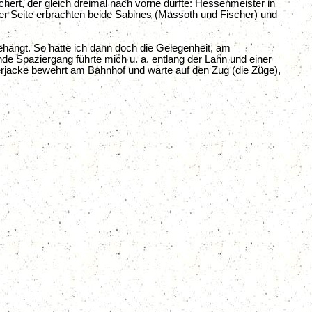
hert, der gleich dreimal nach vorne durfte: Hessenmeister in
her Seite erbrachten beide Sabines (Massoth und Fischer) und
ehängt. So hatte ich dann doch die Gelegenheit, am
 Spaziergang führte mich u. a. entlang der Lahn und einer
jacke bewehrt am Bahnhof und warte auf den Zug (die Züge),