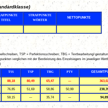
andardklasse)
RAFPUNKTE
STRAFPUNKTE
NETTOPUNKTE
TITEL
WÖRTER
llschreiben, TSP = Perfektionsschreiben, TBG = Textbearbeitung/-gestaltung
tpunkten verglichen mit der Bestleistung des Einzelsiegers im jeweiligen Wett
)
TSS
TSP
TBG
PTV
GESAMTP
88,18
80,49
65,47
---
363,0
76,85
51,69
58,86
50,99
238,3
59,15
---
35,74
---
94,89