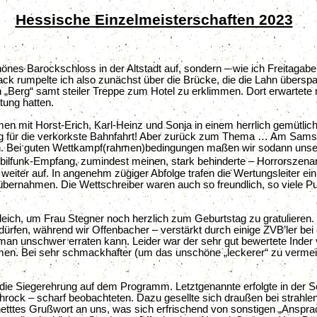
Hessische Einzelmeisterschaften 2023
chönes Barockschloss in der Altstadt auf, sondern – wie ich Freitaga
ck rumpelte ich also zunächst über die Brücke, die die Lahn überspan
 „Berg“ samt steiler Treppe zum Hotel zu erklimmen. Dort erwartete
tung hatten.
mit Horst-Erich, Karl-Heinz und Sonja in einem herrlich gemütli
ng für die verkorkste Bahnfahrt! Aber zurück zum Thema … Am Samst
 Bei guten Wettkampf(rahmen)bedingungen maßen wir sodann unsere 
 Mobilfunk-Empfang, zumindest meinen, stark behinderte – Horrorsze
ht weiter auf. In angenehm zügiger Abfolge trafen die Wertungsleiter
bernahmen. Die Wettschreiber waren auch so freundlich, so viele Pu
eich, um Frau Stegner noch herzlich zum Geburtstag zu gratulieren. 
dürfen, während wir Offenbacher – verstärkt durch einige ZVB’ler be
 unschwer erraten kann. Leider war der sehr gut bewertete Inder v
erkamen. Bei sehr schmackhafter (um das unschöne „leckerer“ zu verm
e Siegerehrung auf dem Programm. Letztgenannte erfolgte in der Sc
Gehrock – scharf beobachteten. Dazu gesellte sich draußen bei stra
-netttes Grußwort an uns, was sich erfrischend von sonstigen „Anspr