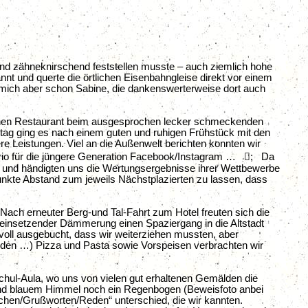
bend zähneknirschend feststellen musste – auch ziemlich hohe
nt und querte die örtlichen Eisenbahngleise direkt vor einem
 mich aber schon Sabine, die dankenswerterweise dort auch
chen Restaurant beim ausgesprochen lecker schmeckenden
ag ging es nach einem guten und ruhigen Frühstück mit den
Leistungen. Viel an die Außenwelt berichten konnten wir
nario für die jüngere Generation Facebook/Instagram …
;
Da
 ein und händigten uns die Wertungsergebnisse ihrer Wettbewerbe
nkte Abstand zum jeweils Nächstplazierten zu lassen, dass
Nach erneuter Berg-und Tal-Fahrt zum Hotel freuten sich die
i einsetzender Dämmerung einen Spaziergang in die Altstadt
oll ausgebucht, dass wir weiterziehen mussten, aber
eiden …) Pizza und Pasta sowie Vorspeisen verbrachten wir
hul-Aula, wo uns von vielen gut erhaltenen Gemälden die
hlend blauem Himmel noch ein Regenbogen (Beweisfoto anbei
achen/Grußworten/Reden“ unterschied, die wir kannten.