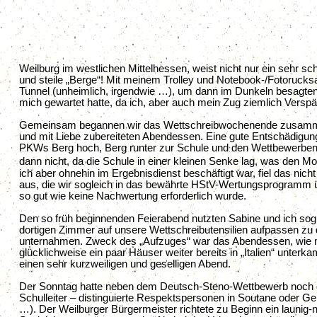
Weilburg im westlichen Mittelhessen, weist nicht nur ein sehr s
und steile „Berge“! Mit meinem Trolley und Notebook-/Fotorucksa
Tunnel (unheimlich, irgendwie …), um dann im Dunkeln besagten
mich gewartet hatte, da ich, aber auch mein Zug ziemlich Verspä
Gemeinsam begannen wir das Wettschreibwochenende zusammen 
und mit Liebe zubereiteten Abendessen. Eine gute Entschädigu
PKWs Berg hoch, Berg runter zur Schule und den Wettbewerben.
dann nicht, da die Schule in einer kleinen Senke lag, was den
ich aber ohnehin im Ergebnisdienst beschäftigt war, fiel das nic
aus, die wir sogleich in das bewährte HStV-Wertungsprogramm ü
so gut wie keine Nachwertung erforderlich wurde.
Den so früh beginnenden Feierabend nutzten Sabine und ich sogl
dortigen Zimmer auf unsere Wettschreibutensilien aufpassen zu 
unternahmen. Zweck des „Aufzuges“ war das Abendessen, wie man
glücklichweise ein paar Häuser weiter bereits in „Italien“ unt
einen sehr kurzweiligen und geselligen Abend.
Der Sonntag hatte neben dem Deutsch-Steno-Wettbewerb noch di
Schulleiter – distinguierte Respektspersonen in Soutane oder 
…). Der Weilburger Bürgermeister richtete zu Beginn ein launig