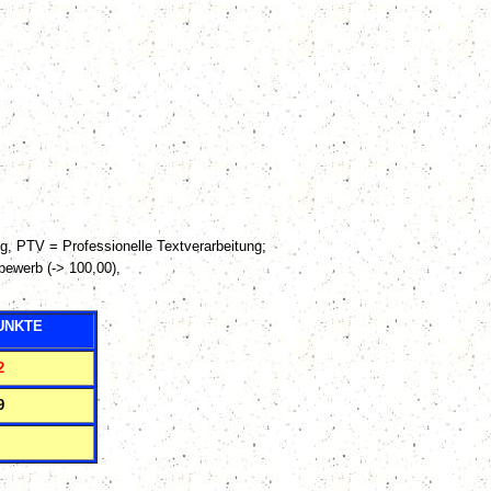
, PTV = Professionelle Textverarbeitung;
bewerb (-> 100,00),
UNKTE
2
9