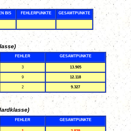
EN BIS
FEHLERPUNKTE
GESAMTPUNKTE
lasse)
FEHLER
GESAMTPUNKTE
3
13.905
9
12.118
2
9.327
dardklasse)
FEHLER
GESAMTPUNKTE
1
3.829