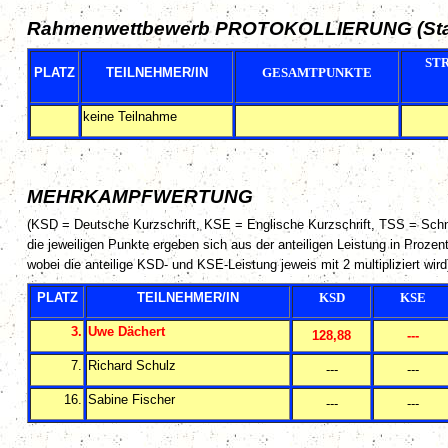
Rahmenwettbewerb PROTOKOLLIERUNG
(St
ST
PLATZ
TEILNEHMER/IN
GESAMTPUNKTE
keine Teilnahme
MEHRKAMPFWERTUNG
(KSD = Deutsche Kurzschrift, KSE = Englische Kurzschrift, TSS = Schne
die jeweiligen Punkte ergeben sich aus der anteiligen Leistung in Prozen
wobei die anteilige KSD- und KSE-Leistung jeweis mit 2 multipliziert wird
PLATZ
TEILNEHMER/IN
KSD
KSE
3.
Uwe Dächert
128,88
---
7.
Richard Schulz
---
---
16.
Sabine Fischer
---
---