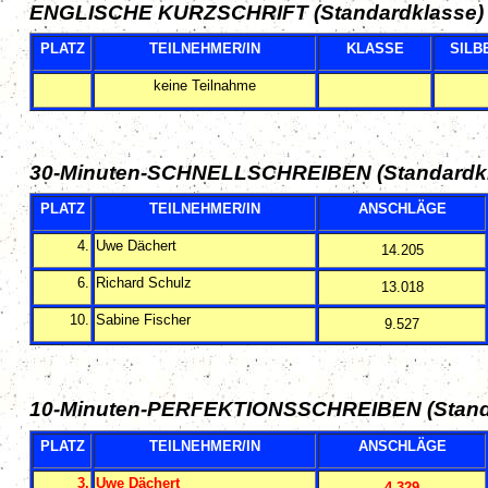
ENGLISCHE KURZSCHRIFT (Standardklasse)
PLATZ
TEILNEHMER/IN
KLASSE
SILB
keine Teilnahme
30-Minuten-SCHNELLSCHREIBEN (Standardk
PLATZ
TEILNEHMER/IN
ANSCHLÄGE
4.
Uwe Dächert
14.205
6.
Richard Schulz
13.018
10.
Sabine Fischer
9.527
10-Minuten-PERFEKTIONSSCHREIBEN
(Stan
PLATZ
TEILNEHMER/IN
ANSCHLÄGE
3.
Uwe Dächert
4.329