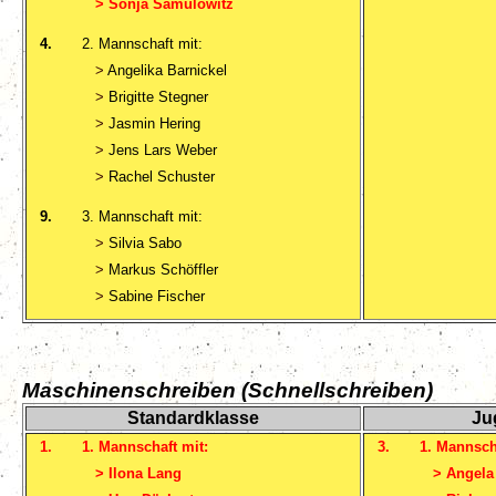
>
Sonja Samulowitz
4.
2. Mannschaft mit:
>
Angelika Barnickel
>
Brigitte Stegner
>
Jasmin Hering
>
Jens Lars Weber
>
Rachel Schuster
9.
3. Mannschaft mit:
>
Silvia Sabo
>
Markus Schöffler
>
Sabine Fischer
Maschinenschreiben (Schnellschreiben)
Standardklasse
Ju
1
.
1. Mannschaft mit:
3.
1. Mannsch
>
Ilona Lang
>
Angela 