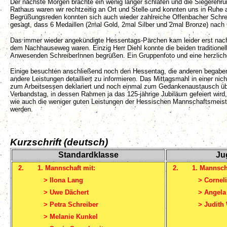
Der nächste Morgen brachte ein wenig länger schlafen und die Siegerehr
Rathaus waren wir rechtzeitig an Ort und Stelle und konnten uns in Ruhe
Begrüßungsreden konnten sich auch wieder zahlreiche Offenbacher Schrei
gesagt, dass 6 Medaillen (2mal Gold, 2mal Silber und 2mal Bronze) nach
Das immer wieder angekündigte Hessentags-Pärchen kam leider erst nach d
dem Nachhauseweg waren. Einzig Herr Diehl konnte die beiden traditionel
Anwesenden SchreiberInnen begrüßen. Ein Gruppenfoto und eine herzliche 
Einige besuchten anschließend noch den Hessentag, die anderen begaben 
andere Leistungen detailliert zu informieren. Das Mittagsmahl in einer n
zum Arbeitsessen deklariert und noch einmal zum Gedankenaustausch übe
Verbandstag, in dessen Rahmen ja das 125-jährige Jubiläum gefeiert wird,
wie auch die weniger guten Leistungen der Hessischen Mannschaftsmeist
werden.
Kurzschrift (deutsch)
Standardklasse
Ju
2.
1. Mannschaft mit:
2.
1. Mannsch
>
Ilona Lang
>
Cornel
>
Uwe Dächert
>
Angela 
>
Petra Schreiber
>
Judith
>
Melanie Kunkel