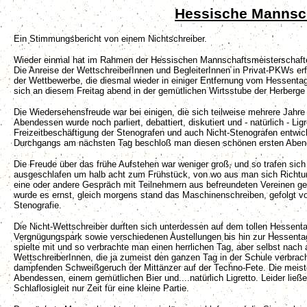
Hessische Mannsch
Ein Stimmungsbericht von einem Nichtschreiber.
Wieder einmal hat im Rahmen der Hessischen Mannschaftsmeisterschafte
Die Anreise der WettschreiberInnen und BegleiterInnen in Privat-PKWs e
der Wettbewerbe, die diesmal wieder in einiger Entfernung vom Hessent
sich an diesem Freitag abend in der gemütlichen Wirtsstube der Herberg
Die Wiedersehensfreude war bei einigen, die sich teilweise mehrere Jahre
Abendessen wurde noch parliert, debattiert, diskutiert und - natürlich - L
Freizeitbeschäftigung der Stenografen und auch Nicht-Stenografen entwi
Durchgangs am nächsten Tag beschloß man diesen schönen ersten Abend 
Die Freude über das frühe Aufstehen war weniger groß, und so trafen si
ausgeschlafen um halb acht zum Frühstück, von wo aus man sich Richtu
eine oder andere Gespräch mit Teilnehmern aus befreundeten Vereinen gef
wurde es ernst, gleich morgens stand das Maschinenschreiben, gefolgt vo
Stenografie.
Die Nicht-Wettschreiber durften sich unterdessen auf dem tollen Hessen
Vergnügungspark sowie verschiedenen Austellungen bis hin zur Hessenta
spielte mit und so verbrachte man einen herrlichen Tag, aber selbst nac
WettschreiberInnen, die ja zumeist den ganzen Tag in der Schule verbra
dampfenden Schweißgeruch der Mittänzer auf der Techno-Fete. Die meiste
Abendessen, einem gemütlichen Bier und....natürlich Ligretto. Leider lie
Schlaflosigleit nur Zeit für eine kleine Partie.