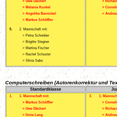
>
Uwe Dächert
>
Richar
>
Melanie Kunkel
>
Cornel
>
Angelika Barnickel
>
Andrea
>
Markus Schöffler
5.
2. Mannschaft mit:
>
Petra Schreiber
>
Brigitte Stegner
>
Martina Fischer
>
Rachel Schuster
>
Silvia Sabo
Computerschreiben (Autorenkorrektur und Tex
Standardklasse
Ju
1.
1. Mannschaft mit:
3.
1. Mannsch
>
Markus Schöffler
>
Cornel
>
Uwe Dächert
>
Richar
>
Ilona Lang
>
Andrea